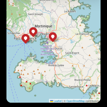
Leaflet
|
©
OpenStreetMap
contributors