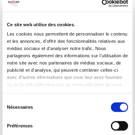
Galerie de toit
BLUETOOTH
Habillage Bois
Camera de recul
Cloison de
75 CV
séparation
Ce site web utilise des cookies.
pivotante
Les cookies nous permettent de personnaliser le contenu
et les annonces, d'offrir des fonctionnalités relatives aux
INCLUS À LA LOCATION
médias sociaux et d'analyser notre trafic. Nous
partageons également des informations sur l'utilisation de
Killométrage illimité
notre site avec nos partenaires de médias sociaux, de
publicité et d'analyse, qui peuvent combiner celles-ci
Assurance tous risques (hors franchise)
avec d'autres informations que vous leur avez fournies
Carburant : plein à rendre plein
CONDITIONS DE LOCATION
ou qu'ils ont collectées lors de votre utilisation de leurs
services.
Sélection
Age minimum :20 ans
Nécessaires
du
Années de permis :2 ans
consentement
ASSURANCE
Préférences