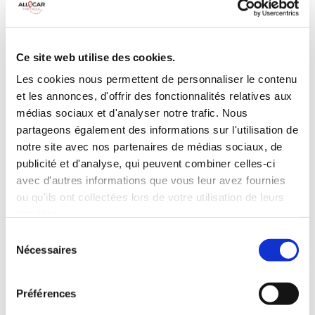
Galerie de toit
BLUETOOTH
Habillage Bois
Camera de recul
Cloison de
75 CV
séparation
Ce site web utilise des cookies.
pivotante
Les cookies nous permettent de personnaliser le contenu
et les annonces, d'offrir des fonctionnalités relatives aux
INCLUS À LA LOCATION
médias sociaux et d'analyser notre trafic. Nous
partageons également des informations sur l'utilisation de
Killométrage illimité
notre site avec nos partenaires de médias sociaux, de
publicité et d'analyse, qui peuvent combiner celles-ci
Assurance tous risques (hors franchise)
avec d'autres informations que vous leur avez fournies
Carburant : plein à rendre plein
CONDITIONS DE LOCATION
ou qu'ils ont collectées lors de votre utilisation de leurs
services.
Sélection
Age minimum :20 ans
Nécessaires
du
Années de permis :2 ans
consentement
ASSURANCE
Préférences