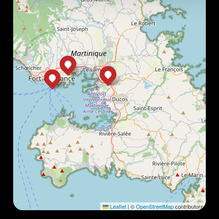
Leaflet
|
©
OpenStreetMap
contributors