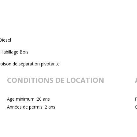
Diesel
Habillage Bois
loison de séparation pivotante
CONDITIONS DE LOCATION
Age minimum :20 ans
F
Années de permis :2 ans
C