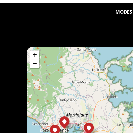
MODES 
+
−