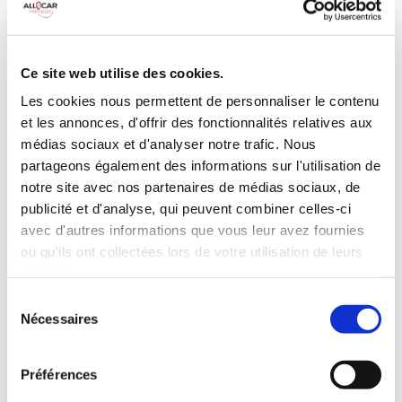
Galerie de toit
BLUETOOTH
Habillage Bois
Camera de recul
Cloison de
75 CV
séparation
Ce site web utilise des cookies.
pivotante
Les cookies nous permettent de personnaliser le contenu
et les annonces, d'offrir des fonctionnalités relatives aux
INCLUS À LA LOCATION
médias sociaux et d'analyser notre trafic. Nous
partageons également des informations sur l'utilisation de
Killométrage illimité
notre site avec nos partenaires de médias sociaux, de
publicité et d'analyse, qui peuvent combiner celles-ci
Assurance tous risques (hors franchise)
avec d'autres informations que vous leur avez fournies
Carburant : plein à rendre plein
CONDITIONS DE LOCATION
ou qu'ils ont collectées lors de votre utilisation de leurs
services.
Sélection
Age minimum :20 ans
Nécessaires
du
Années de permis :2 ans
consentement
ASSURANCE
Préférences