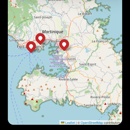
Leaflet
|
©
OpenStreetMap
contributors