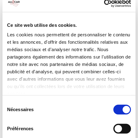
Galerie de toit
BLUETOOTH
Habillage Bois
Camera de recul
Cloison de
75 CV
séparation
Ce site web utilise des cookies.
pivotante
Les cookies nous permettent de personnaliser le contenu
et les annonces, d'offrir des fonctionnalités relatives aux
INCLUS À LA LOCATION
médias sociaux et d'analyser notre trafic. Nous
partageons également des informations sur l'utilisation de
Killométrage illimité
notre site avec nos partenaires de médias sociaux, de
publicité et d'analyse, qui peuvent combiner celles-ci
Assurance tous risques (hors franchise)
avec d'autres informations que vous leur avez fournies
Carburant : plein à rendre plein
CONDITIONS DE LOCATION
ou qu'ils ont collectées lors de votre utilisation de leurs
services.
Sélection
Age minimum :20 ans
Nécessaires
du
Années de permis :2 ans
consentement
ASSURANCE
Préférences