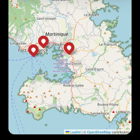
Leaflet
|
©
OpenStreetMap
contributors