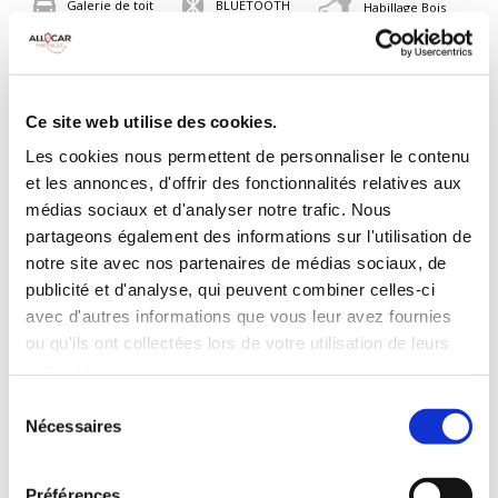
Galerie de toit
BLUETOOTH
Habillage Bois
Camera de recul
Cloison de
75 CV
séparation
pivotante
Ce site web utilise des cookies.
INCLUS À LA LOCATION
Les cookies nous permettent de personnaliser le contenu
et les annonces, d'offrir des fonctionnalités relatives aux
médias sociaux et d'analyser notre trafic. Nous
Killométrage illimité
partageons également des informations sur l'utilisation de
Assurance tous risques (hors franchise)
notre site avec nos partenaires de médias sociaux, de
Carburant : plein à rendre plein
publicité et d'analyse, qui peuvent combiner celles-ci
CONDITIONS DE LOCATION
avec d'autres informations que vous leur avez fournies
ou qu'ils ont collectées lors de votre utilisation de leurs
services.
Age minimum :20 ans
Sélection
Années de permis :2 ans
Nécessaires
du
ASSURANCE
consentement
Préférences