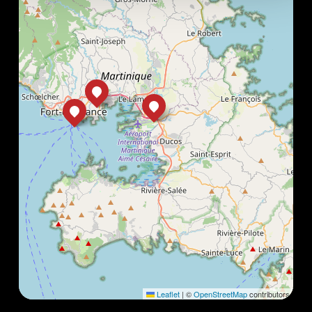
Leaflet
|
©
OpenStreetMap
contributors