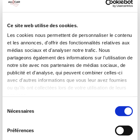
Galerie de toit
BLUETOOTH
Habillage Bois
Camera de recul
Cloison de
75 CV
séparation
Ce site web utilise des cookies.
pivotante
Les cookies nous permettent de personnaliser le contenu
et les annonces, d'offrir des fonctionnalités relatives aux
INCLUS À LA LOCATION
médias sociaux et d'analyser notre trafic. Nous
partageons également des informations sur l'utilisation de
Killométrage illimité
notre site avec nos partenaires de médias sociaux, de
publicité et d'analyse, qui peuvent combiner celles-ci
Assurance tous risques (hors franchise)
avec d'autres informations que vous leur avez fournies
Carburant : plein à rendre plein
CONDITIONS DE LOCATION
ou qu'ils ont collectées lors de votre utilisation de leurs
services.
Sélection
Age minimum :20 ans
Nécessaires
du
Années de permis :2 ans
consentement
ASSURANCE
Préférences