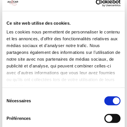
Galerie de toit
BLUETOOTH
Habillage Bois
Camera de recul
Cloison de
75 CV
séparation
Ce site web utilise des cookies.
pivotante
Les cookies nous permettent de personnaliser le contenu
et les annonces, d'offrir des fonctionnalités relatives aux
INCLUS À LA LOCATION
médias sociaux et d'analyser notre trafic. Nous
partageons également des informations sur l'utilisation de
Killométrage illimité
notre site avec nos partenaires de médias sociaux, de
publicité et d'analyse, qui peuvent combiner celles-ci
Assurance tous risques (hors franchise)
avec d'autres informations que vous leur avez fournies
Carburant : plein à rendre plein
CONDITIONS DE LOCATION
ou qu'ils ont collectées lors de votre utilisation de leurs
services.
Sélection
Age minimum :20 ans
Nécessaires
du
Années de permis :2 ans
consentement
ASSURANCE
Préférences