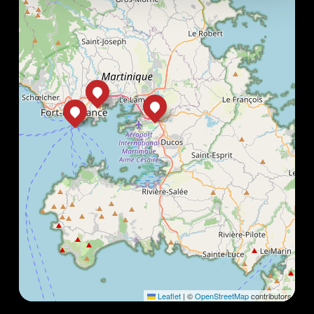
Leaflet
|
©
OpenStreetMap
contributors