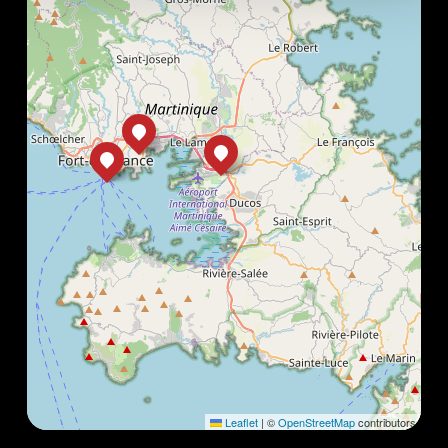
Leaflet
|
©
OpenStreetMap
contributors