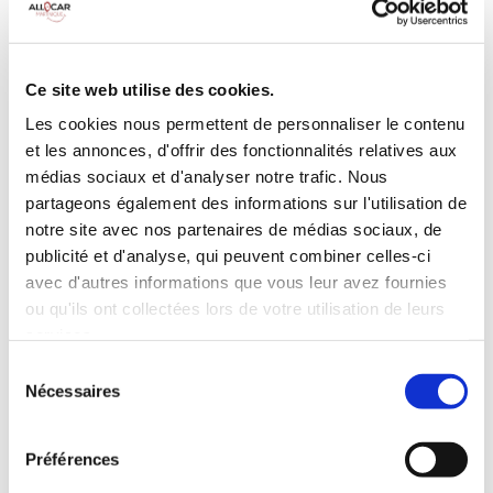
Galerie de toit
BLUETOOTH
Habillage Bois
Camera de recul
Cloison de
75 CV
séparation
Ce site web utilise des cookies.
pivotante
Les cookies nous permettent de personnaliser le contenu
et les annonces, d'offrir des fonctionnalités relatives aux
INCLUS À LA LOCATION
médias sociaux et d'analyser notre trafic. Nous
partageons également des informations sur l'utilisation de
Killométrage illimité
notre site avec nos partenaires de médias sociaux, de
publicité et d'analyse, qui peuvent combiner celles-ci
Assurance tous risques (hors franchise)
avec d'autres informations que vous leur avez fournies
Carburant : plein à rendre plein
CONDITIONS DE LOCATION
ou qu'ils ont collectées lors de votre utilisation de leurs
services.
Sélection
Age minimum :20 ans
Nécessaires
du
Années de permis :2 ans
consentement
ASSURANCE
Préférences