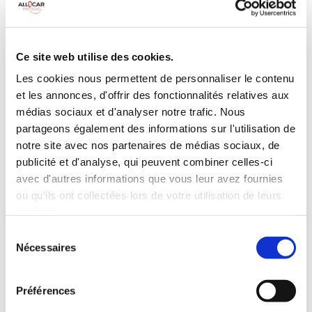
Galerie de toit
BLUETOOTH
Habillage Bois
Camera de recul
Cloison de
75 CV
séparation
Ce site web utilise des cookies.
pivotante
Les cookies nous permettent de personnaliser le contenu
et les annonces, d'offrir des fonctionnalités relatives aux
INCLUS À LA LOCATION
médias sociaux et d'analyser notre trafic. Nous
partageons également des informations sur l'utilisation de
Killométrage illimité
notre site avec nos partenaires de médias sociaux, de
publicité et d'analyse, qui peuvent combiner celles-ci
Assurance tous risques (hors franchise)
avec d'autres informations que vous leur avez fournies
Carburant : plein à rendre plein
CONDITIONS DE LOCATION
ou qu'ils ont collectées lors de votre utilisation de leurs
services.
Sélection
Age minimum :20 ans
Nécessaires
du
Années de permis :2 ans
consentement
ASSURANCE
Préférences