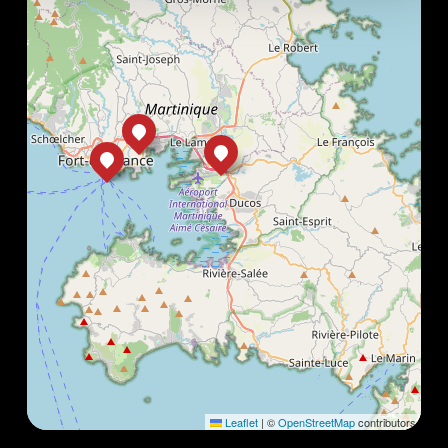
Leaflet
|
©
OpenStreetMap
contributors