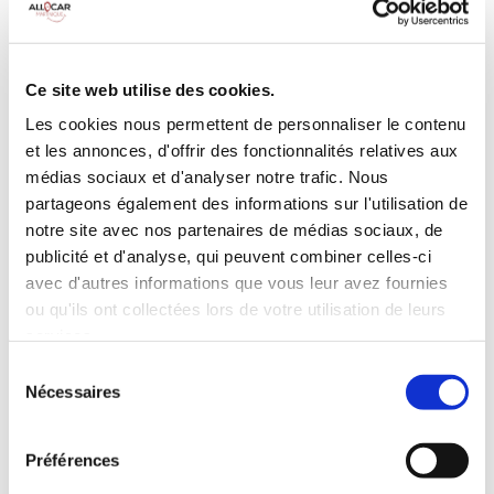
Galerie de toit
BLUETOOTH
Habillage Bois
Camera de recul
Cloison de
75 CV
séparation
Ce site web utilise des cookies.
pivotante
Les cookies nous permettent de personnaliser le contenu
et les annonces, d'offrir des fonctionnalités relatives aux
INCLUS À LA LOCATION
médias sociaux et d'analyser notre trafic. Nous
partageons également des informations sur l'utilisation de
Killométrage illimité
notre site avec nos partenaires de médias sociaux, de
publicité et d'analyse, qui peuvent combiner celles-ci
Assurance tous risques (hors franchise)
avec d'autres informations que vous leur avez fournies
Carburant : plein à rendre plein
CONDITIONS DE LOCATION
ou qu'ils ont collectées lors de votre utilisation de leurs
services.
Sélection
Age minimum :20 ans
Nécessaires
du
Années de permis :2 ans
consentement
ASSURANCE
Préférences