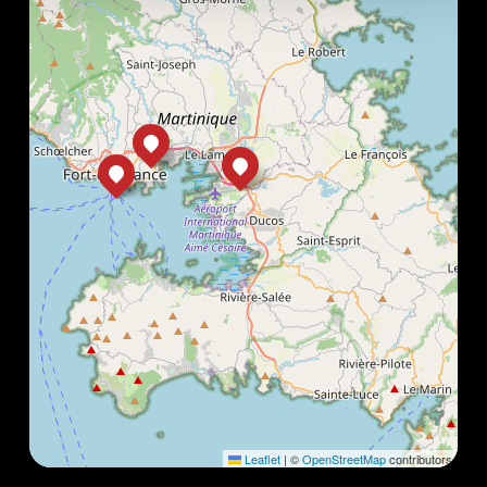
Leaflet
|
©
OpenStreetMap
contributors