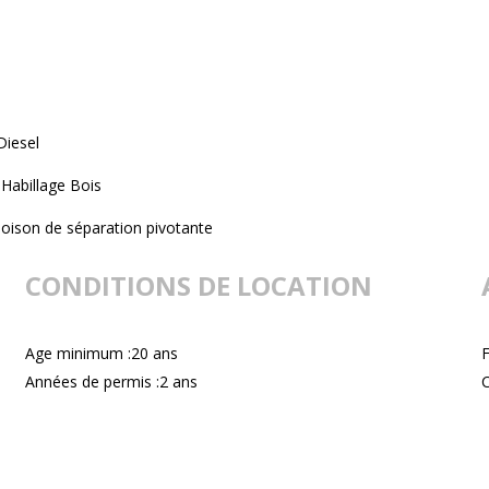
Diesel
Habillage Bois
loison de séparation pivotante
CONDITIONS DE LOCATION
Age minimum :20 ans
F
Années de permis :2 ans
C