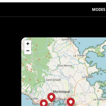
MODES 
+
−