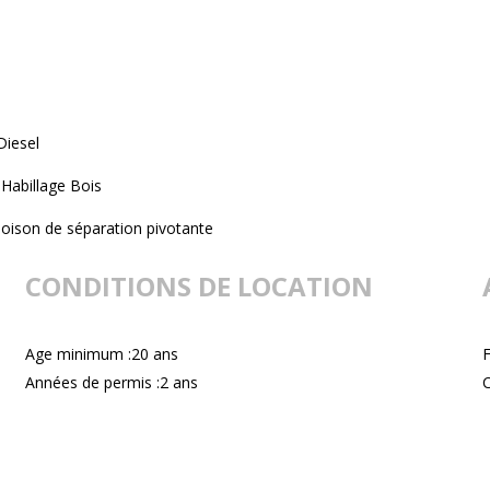
Diesel
Habillage Bois
loison de séparation pivotante
CONDITIONS DE LOCATION
Age minimum :20 ans
F
Années de permis :2 ans
C