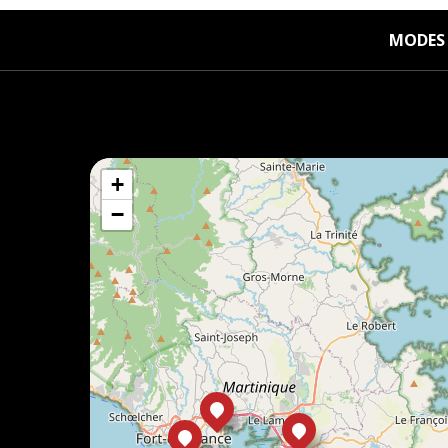
MODES 
+
−