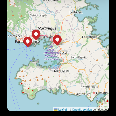
Leaflet
|
©
OpenStreetMap
contributors