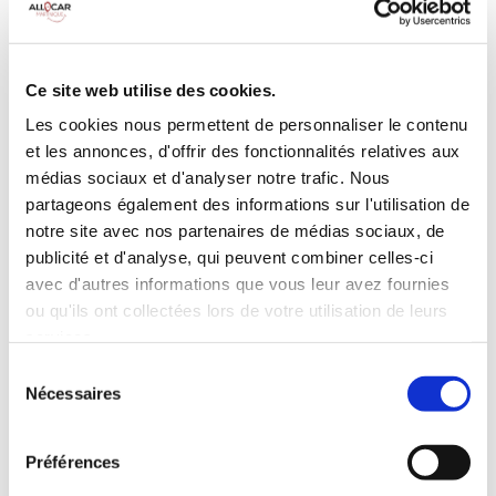
Galerie de toit
BLUETOOTH
Habillage Bois
Camera de recul
Cloison de
75 CV
séparation
Ce site web utilise des cookies.
pivotante
Les cookies nous permettent de personnaliser le contenu
et les annonces, d'offrir des fonctionnalités relatives aux
INCLUS À LA LOCATION
médias sociaux et d'analyser notre trafic. Nous
partageons également des informations sur l'utilisation de
Killométrage illimité
notre site avec nos partenaires de médias sociaux, de
publicité et d'analyse, qui peuvent combiner celles-ci
Assurance tous risques (hors franchise)
avec d'autres informations que vous leur avez fournies
Carburant : plein à rendre plein
CONDITIONS DE LOCATION
ou qu'ils ont collectées lors de votre utilisation de leurs
services.
Sélection
Age minimum :20 ans
Nécessaires
du
Années de permis :2 ans
consentement
ASSURANCE
Préférences