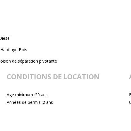
Diesel
Habillage Bois
loison de séparation pivotante
CONDITIONS DE LOCATION
Age minimum :20 ans
F
Années de permis :2 ans
C