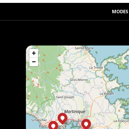
MODES 
+
−