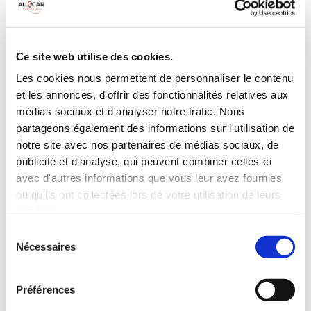
Galerie de toit
BLUETOOTH
Habillage Bois
Camera de recul
Cloison de
75 CV
séparation
Ce site web utilise des cookies.
pivotante
Les cookies nous permettent de personnaliser le contenu
et les annonces, d'offrir des fonctionnalités relatives aux
INCLUS À LA LOCATION
médias sociaux et d'analyser notre trafic. Nous
partageons également des informations sur l'utilisation de
Killométrage illimité
notre site avec nos partenaires de médias sociaux, de
publicité et d'analyse, qui peuvent combiner celles-ci
Assurance tous risques (hors franchise)
avec d'autres informations que vous leur avez fournies
Carburant : plein à rendre plein
CONDITIONS DE LOCATION
ou qu'ils ont collectées lors de votre utilisation de leurs
services.
Sélection
Age minimum :20 ans
Nécessaires
du
Années de permis :2 ans
consentement
ASSURANCE
Préférences