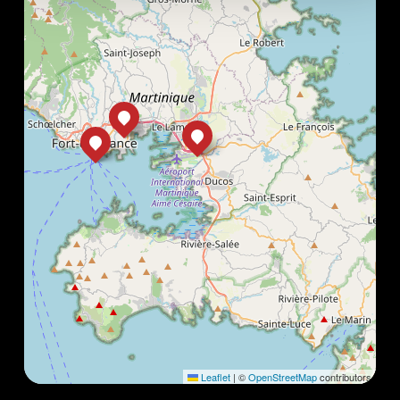
Leaflet
|
©
OpenStreetMap
contributors