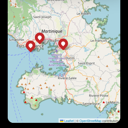
Leaflet
|
©
OpenStreetMap
contributors