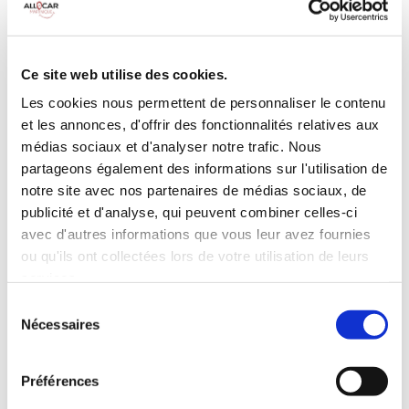
Galerie de toit
BLUETOOTH
Habillage Bois
Camera de recul
Cloison de
75 CV
séparation
Ce site web utilise des cookies.
pivotante
Les cookies nous permettent de personnaliser le contenu
et les annonces, d'offrir des fonctionnalités relatives aux
INCLUS À LA LOCATION
médias sociaux et d'analyser notre trafic. Nous
partageons également des informations sur l'utilisation de
Killométrage illimité
notre site avec nos partenaires de médias sociaux, de
publicité et d'analyse, qui peuvent combiner celles-ci
Assurance tous risques (hors franchise)
avec d'autres informations que vous leur avez fournies
Carburant : plein à rendre plein
CONDITIONS DE LOCATION
ou qu'ils ont collectées lors de votre utilisation de leurs
services.
Sélection
Age minimum :20 ans
Nécessaires
du
Années de permis :2 ans
consentement
ASSURANCE
Préférences