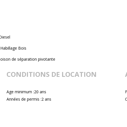
Diesel
Habillage Bois
loison de séparation pivotante
CONDITIONS DE LOCATION
Age minimum :20 ans
F
Années de permis :2 ans
C