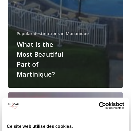
Popular destinations in Martinique
What Is the
Most Beautiful
Part of
Martinique?
Top
cities
to
visit
in
Ce site web utilise des cookies.