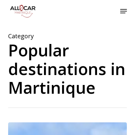
Skip
Menu
to
main
content
Category
Popular
destinations in
Martinique
What
Is