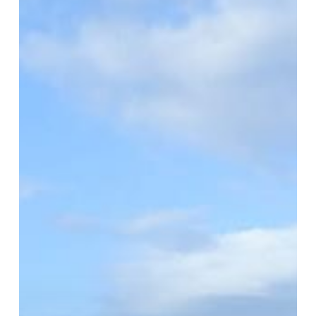
the
Most
Beautiful
Part
of
Martinique?