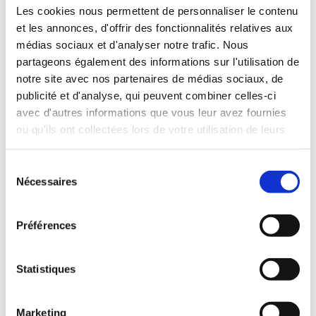
Martinique
Les cookies nous permettent de personnaliser le contenu
et les annonces, d'offrir des fonctionnalités relatives aux
médias sociaux et d'analyser notre trafic. Nous
partageons également des informations sur l'utilisation de
notre site avec nos partenaires de médias sociaux, de
publicité et d'analyse, qui peuvent combiner celles-ci
avec d'autres informations que vous leur avez fournies
ou qu'ils ont collectées lors de votre utilisation de leurs
services.
Sélection
Nécessaires
du
consentement
Préférences
Statistiques
Marketing