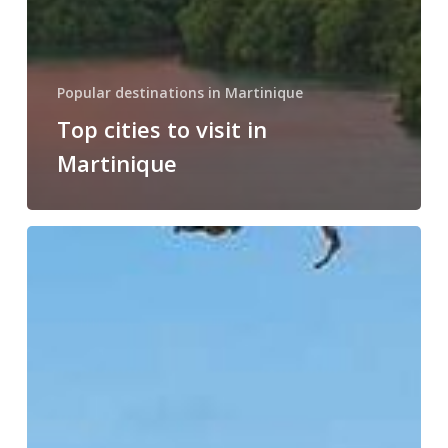
Popular destinations in Martinique
Top cities to visit in
Martinique
Top
places
to
visit
in
the
south
of
Martinique