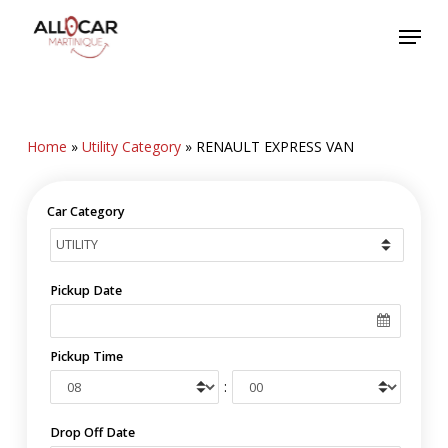
Skip
Menu
to
main
content
Home
»
Utility Category
»
RENAULT EXPRESS VAN
Car Category
Pickup Date
Pickup Time
:
Drop Off Date