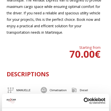
Martinique. The Renault Express Van is designed to provide
maximum cargo space while ensuring optimal comfort for
the driver. If you need a reliable and spacious utility vehicle
for your projects, this is the perfect choice. Book now and
enjoy a practical and efficient solution for your
transportation needs in Martinique.
Starting from
70.00
€
DESCRIPTIONS
MANUELLE
Climatisation
Diesel
Roof rack
BLUETOOTH
Habillage Bois
Camera de recul
Cloison de
75 CV