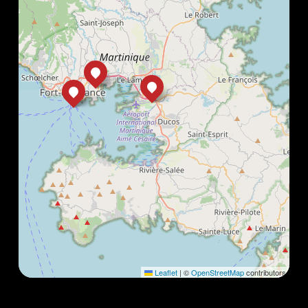
Leaflet
|
©
OpenStreetMap
contributors