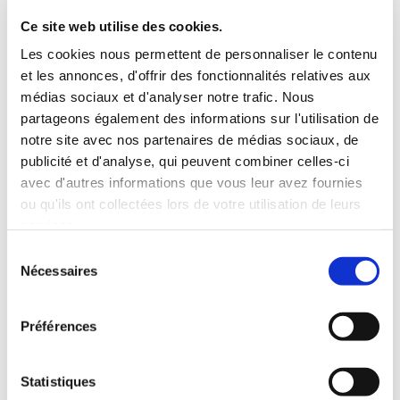
séparation
Ce site web utilise des cookies.
pivotante
Les cookies nous permettent de personnaliser le contenu
et les annonces, d'offrir des fonctionnalités relatives aux
INCLUDED WITH THE RENTAL
médias sociaux et d'analyser notre trafic. Nous
partageons également des informations sur l'utilisation de
Pick-up with shuttle to the agency (5 min)
notre site avec nos partenaires de médias sociaux, de
publicité et d'analyse, qui peuvent combiner celles-ci
Unlimited mileage
avec d'autres informations que vous leur avez fournies
Comprehensive insurance (excluding deductible)
ou qu'ils ont collectées lors de votre utilisation de leurs
Fuel: full tank to return full
RENTAL CONDITIONS
services.
Sélection
Nécessaires
du
Minimum age:20 years
consentement
Years of driving license:2 years
Préférences
INSURANCE
Statistiques
Deductible:€650