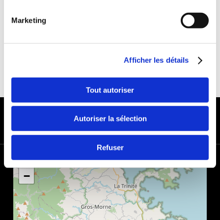
Deposit:€1000
Marketing
Afficher les détails
Tout autoriser
PAYMENT METHODS
Autoriser la sélection
Refuser
+
−