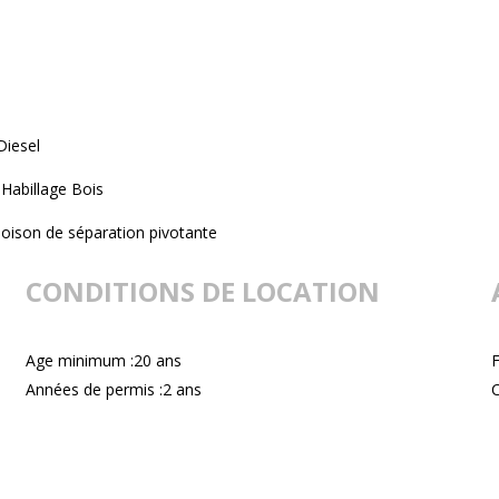
Diesel
Habillage Bois
loison de séparation pivotante
CONDITIONS DE LOCATION
Age minimum :20 ans
F
Années de permis :2 ans
C