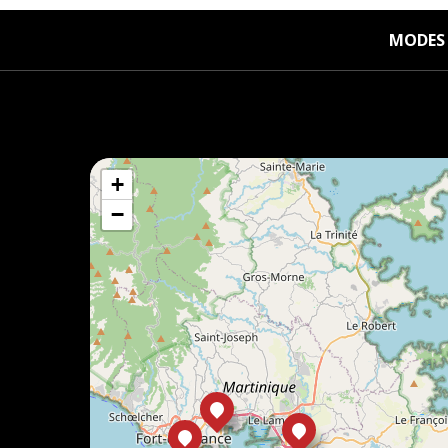
MODES 
+
−