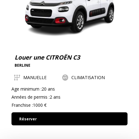
rendez-vous d’affaires. Par exemple, la BMW Série 3 est
souvent choisie pour sa puissance de moteur et son
confort haut de gamme.
Puis-je choisir mon
berline
Louer une CITROËN C3
Lors de la location d’une berline, il est possible de choisir
BERLINE
le modèle qui correspond le mieux à vos besoins. En
effet, la majorité des agences de location offrent une
MANUELLE
CLIMATISATION
vaste gamme de véhicules parmi lesquels vous pouvez
Age minimum :20 ans
sélectionner celui qui répond à vos attentes en termes
Années de permis :2 ans
de confort, de performances et de prix.
Franchise :1000 €
Vous pouvez aussi opter pour un véhicule équipé de
Réserver
technologies spécifiques, telles que les systèmes de
navigation GPS ou des assistants de conduite avancés.