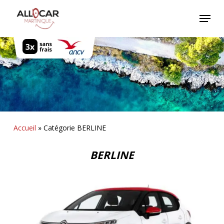
Skip
Menu
to
main
content
Accueil
»
Catégorie BERLINE
BERLINE