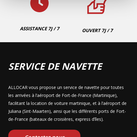
le transport d'équipements. Enfin, leur moteur puissant,
souvent associé à des
consommations de carburant
optimisées
, en fait un excellent choix pour allier
performance et économie sur les routes urbaines et
ASSISTANCE 7J / 7
OUVERT 7J / 7
autoroutières. Louer une berline, c’est choisir la
polyvalence et le raffinement à chaque déplacement.
SERVICE DE NAVETTE
ALLOCAR vous propose un service de navette pour toutes
les arrivées à l’aéroport de Fort-de-France (Martinique),
facilitant la
location de voiture martinique
, et à l’aéroport de
Juliana (Sint-Maarten), ainsi que les différents ports de Fort-
de-France (bateaux de croisières, express d’îles).