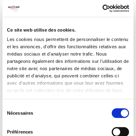
Ces caractéristiques peuvent être cruciales, notamment
pour les trajets longs ou en milieu urbain. Il est
également courant de choisir une berline adaptée aux
conditions météorologiques locales, certaines étant
Ce site web utilise des cookies.
mieux équipées pour des climats tropicaux avec des
Les cookies nous permettent de personnaliser le contenu
climatisations plus puissantes.
et les annonces, d'offrir des fonctionnalités relatives aux
médias sociaux et d'analyser notre trafic. Nous
Dans certains cas, les loueurs permettent même de
partageons également des informations sur l'utilisation de
personnaliser davantage votre location avec des
notre site avec nos partenaires de médias sociaux, de
équipements supplémentaires.
publicité et d'analyse, qui peuvent combiner celles-ci
avec d'autres informations que vous leur avez fournies
Pourquoi louer un
Louer une RENAULT CLIO
ou qu'ils ont collectées lors de votre utilisation de leurs
berline
services.
BERLINE
Sélection
MANUELLE
CLIMATISATION
Nécessaires
Louer une berline présente plusieurs avantages qui en
du
Age minimum :20 ans
font un choix pertinent pour de nombreux types de
consentement
Années de permis :2 ans
déplacements. Ces véhicules offrent d’abord un
confort
Préférences