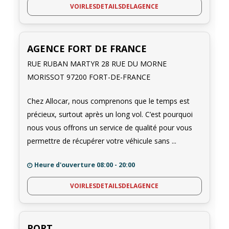
et protections
pour rouler en toute sérénité.
VOIRLESDETAILSDELAGENCE
N'hésitez pas à nous contacter pour toute question
concernant les
politiques de carburant
, les exigences
liées au
permis de conduire international
ou les
AGENCE FORT DE FRANCE
éventuelles
taxes sur les locations de voiture
. Nous
RUE RUBAN MARTYR 28 RUE DU MORNE
sommes là pour vous accompagner et rendre votre
MORISSOT 97200 FORT-DE-FRANCE
aventure martiniquaise inoubliable.
Réservez dès maintenant et laissez-nous vous aider à
Chez Allocar, nous comprenons que le temps est
découvrir les merveilles de la Martinique en toute liberté.
précieux, surtout après un long vol. C’est pourquoi
nous vous offrons un service de qualité pour vous
Les monuments et
permettre de récupérer votre véhicule sans ...
paysages à voir en
Heure d'ouverture
08:00 - 20:00
voiture en Martinique
VOIRLESDETAILSDELAGENCE
En disposant d'une voiture, nous pouvons explorer les
trésors cachés de la Martinique en toute liberté. Les
PORT