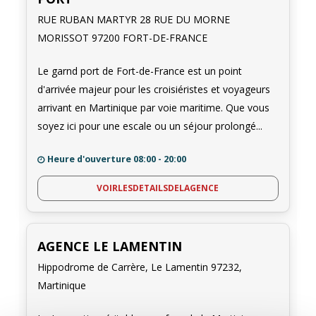
plages paradisiaques sont ainsi à portée de main. La
RUE RUBAN MARTYR 28 RUE DU MORNE
plage des Salines
, située à environ
60 km
de Fort-de-
MORISSOT 97200 FORT-DE-FRANCE
France, est réputée pour son sable blanc et ses eaux
turquoise. Avec notre véhicule, il est facile de s'y rendre
Le garnd port de Fort-de-France est un point
tôt le matin pour profiter du lever du soleil.
d'arrivée majeur pour les croisiéristes et voyageurs
Les monuments historiques sont également plus
arrivant en Martinique par voie maritime. Que vous
accessibles. Le
Musée de la Pagerie
, aux
Trois-Îlets
,
soyez ici pour une escale ou un séjour prolongé...
nous plonge dans l'histoire de Joséphine de
Beauharnais, l'épouse de Napoléon Bonaparte. À Saint-
Heure d'ouverture
08:00 - 20:00
Pierre, nous pouvons visiter les ruines de l'ancienne
VOIRLESDETAILSDELAGENCE
capitale, détruite par l'éruption de la
Montagne Pelée
en 1902. Ces sites nous offrent un aperçu fascinant du
passé de l'île.
AGENCE LE LAMENTIN
Les musées enrichissants ne manquent pas non plus. Le
Musée d'Histoire et d'Ethnographie
de Fort-de-
Hippodrome de Carrère, Le Lamentin 97232,
France propose une collection unique sur la culture
Martinique
martiniquaise. En ayant une voiture, nous pouvons