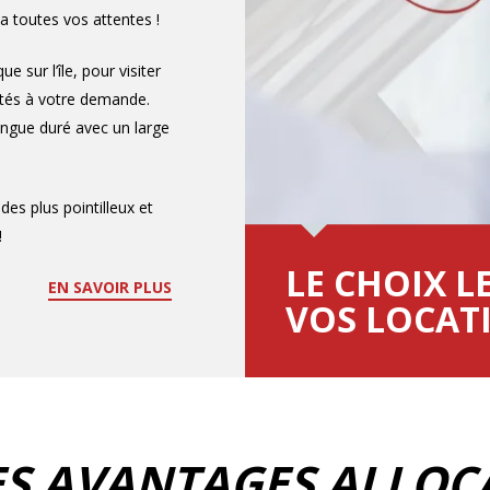
a toutes vos attentes !
sur l’île, pour visiter
ptés à votre demande.
ngue duré avec un large
es plus pointilleux et
!
LE CHOIX L
EN SAVOIR PLUS
VOS LOCAT
 luxuriantes et ses
xplorer cette île aux
 en martinique
.
périence de voyage
rouvées et des
agner dans la
ES AVANTAGES ALLOC
haque trajet devienne