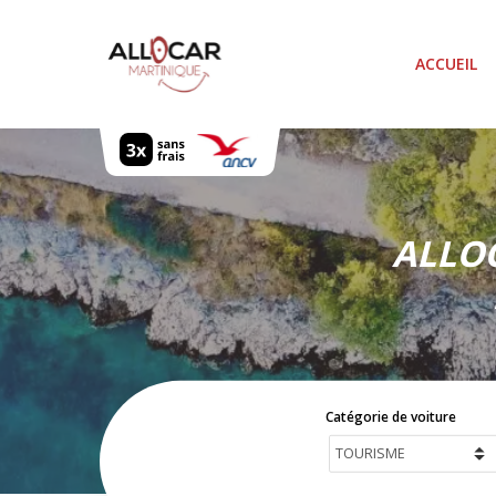
Skip
to
ACCUEIL
main
content
ALLOC
Catégorie de voiture