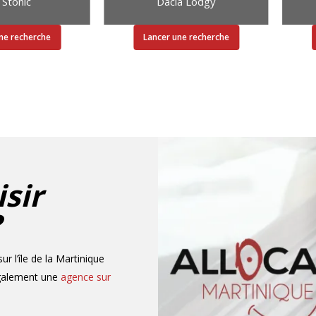
 Stonic
Dacia Lodgy
ne recherche
Lancer une recherche
sir
?
r l’île de la Martinique
également une
agence sur