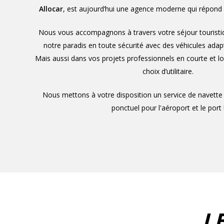
Allocar
, est aujourd’hui une agence moderne qui répond 
Nous vous accompagnons à travers votre séjour touristique 
notre paradis en toute sécurité avec des véhicules ada
Mais aussi dans vos projets professionnels en courte et lo
choix d’utilitaire.
Nous mettons à votre disposition un service de navette d
ponctuel pour l'aéroport et le port 
La Martinique, avec ses plages idylliques, ses montagnes
marchés animés, est une destination de rêve. Mais pour e
mille facettes, rien de mieux que de
louer une voiture
Préparez-vous à découvrir comment maximiser votre ex
tout en maîtrisant votre budget, grâce à des astuces ép
recommandations d'experts. Laissez-nous vous accomp
L
préparation de votre aventure martiniquaise, pour que c