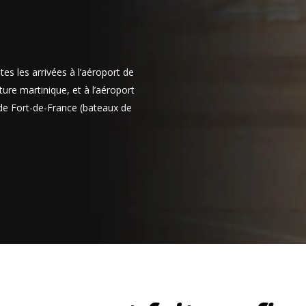
il faut être âgé de 21
an. Les options de
ales comme les
oport pour plus de
s les arrivées à l’aéroport de
iture martinique
, et à l’aéroport
ories de
s de Fort-de-France (bateaux de
parmi une large
fiques et aux
es de voitures
iniquais :