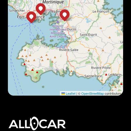
Leaflet
|
©
OpenStreetMap
contributors