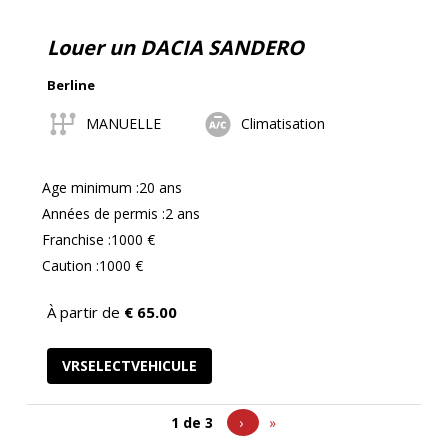
Louer un DACIA SANDERO
Berline
MANUELLE
Climatisation
Age minimum :20 ans
Années de permis :2 ans
Franchise :1000 €
Caution :1000 €
À partir de
€
65.00
VRSELECTVEHICULE
Current
Next
Last
1 de
3
›
»
Page
page
page