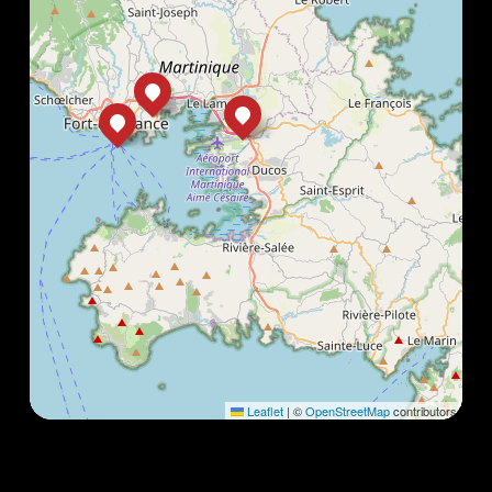
Leaflet
|
©
OpenStreetMap
contributors