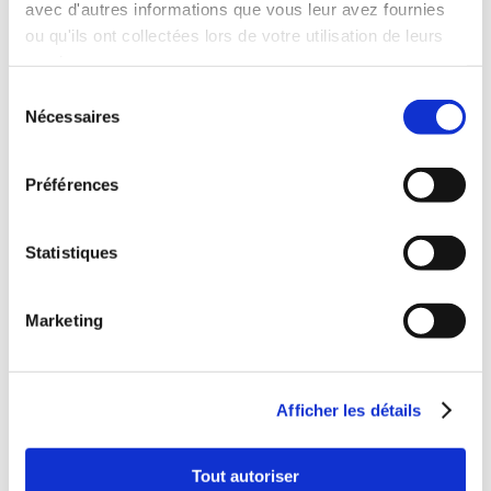
avec d'autres informations que vous leur avez fournies
ou qu'ils ont collectées lors de votre utilisation de leurs
services.
Sélection
Nécessaires
du
consentement
Préférences
Louer une RENAULT CLIO
Berline
Statistiques
MANUELLE
Climatisation
Marketing
Age minimum :20 ans
Années de permis :2 ans
Afficher les détails
Franchise :1000 €
Caution :1000 €
Tout autoriser