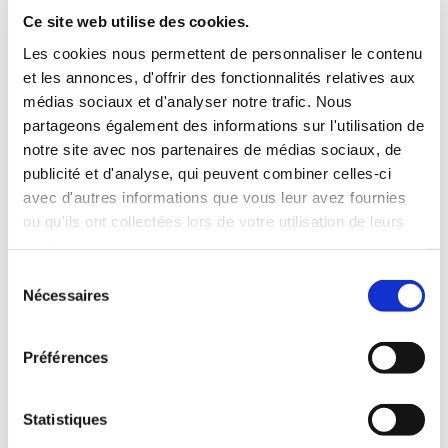
INCLUS À LA LOCATION
Ce site web utilise des cookies.
Les cookies nous permettent de personnaliser le contenu
et les annonces, d'offrir des fonctionnalités relatives aux
Killométrage illimité
médias sociaux et d'analyser notre trafic. Nous
Assurance tous risques (hors franchise)
partageons également des informations sur l'utilisation de
Carburant : plein à rendre plein
notre site avec nos partenaires de médias sociaux, de
CONDITIONS DE LOCATION
publicité et d'analyse, qui peuvent combiner celles-ci
avec d'autres informations que vous leur avez fournies
ou qu'ils ont collectées lors de votre utilisation de leurs
Age minimum :20 ans
services.
Années de permis :2 ans
ASSURANCE
Sélection
Nécessaires
du
consentement
Franchise :1500 €
Préférences
Caution :1500 €
Statistiques