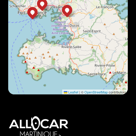
Leaflet
|
©
OpenStreetMap
contributors