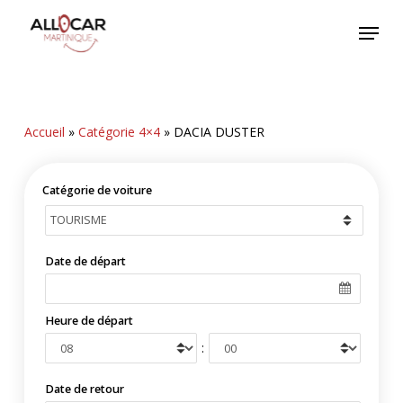
Skip
Menu
to
main
content
Accueil
»
Catégorie 4×4
»
DACIA DUSTER
Catégorie de voiture
Date de départ
Heure de départ
:
Date de retour