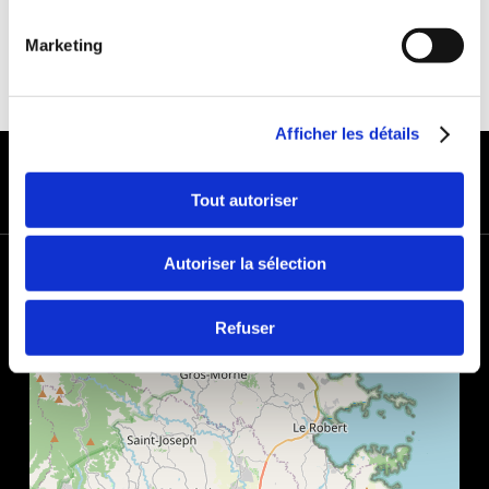
Marketing
Afficher les détails
MODES DE PAIEMENT
Tout autoriser
Autoriser la sélection
+
−
Refuser