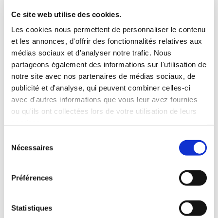
3 Valises
Ce site web utilise des cookies.
INCLUS À LA LOCATION
Les cookies nous permettent de personnaliser le contenu
et les annonces, d'offrir des fonctionnalités relatives aux
médias sociaux et d'analyser notre trafic. Nous
Killométrage illimité
partageons également des informations sur l'utilisation de
Assurance tous risques (hors franchise)
notre site avec nos partenaires de médias sociaux, de
Carburant : plein à rendre plein
publicité et d'analyse, qui peuvent combiner celles-ci
CONDITIONS DE LOCATION
avec d'autres informations que vous leur avez fournies
ou qu'ils ont collectées lors de votre utilisation de leurs
services.
Age minimum :20 ans
Années de permis :2 ans
Sélection
ASSURANCE
Nécessaires
du
consentement
Préférences
Franchise :1000 €
Caution :1000 €
Statistiques