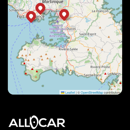
Leaflet
|
©
OpenStreetMap
contributors