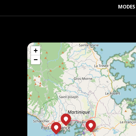
MODES 
+
−