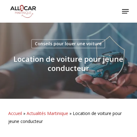
Skip
Menu
to
main
content
Conseils pour louer une voiture
Location de voiture pour jeune
conducteur
Accueil
»
Actualités Martinique
»
Location de voiture pour
jeune conducteur