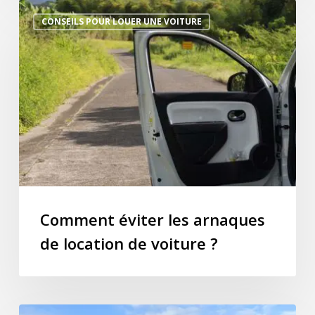
Comment
CONSEILS POUR LOUER UNE VOITURE
éviter
les
arnaques
de
location
de
voiture
?
Comment éviter les arnaques
de location de voiture ?
Quelle