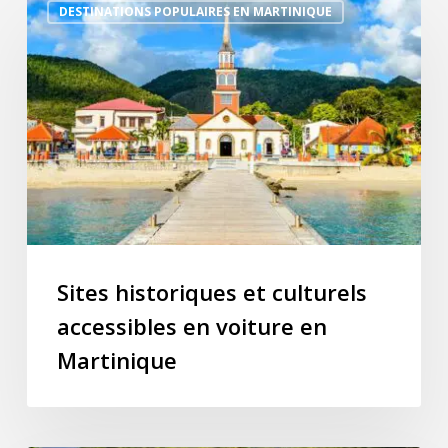
DESTINATIONS POPULAIRES EN MARTINIQUE
historiques
et
culturels
accessibles
en
voiture
en
Martinique
Sites historiques et culturels
accessibles en voiture en
Martinique