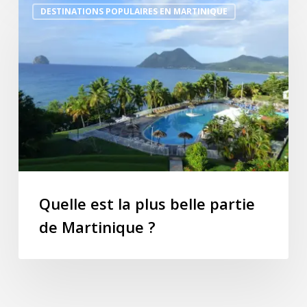
DESTINATIONS POPULAIRES EN MARTINIQUE
est
la
plus
belle
partie
de
Martinique
?
Quelle est la plus belle partie
de Martinique ?