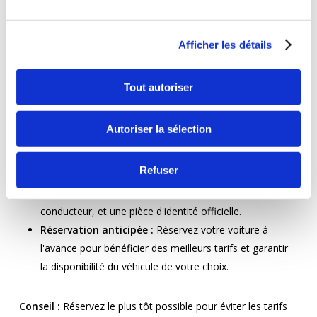
Afficher les détails
5. Préparation et
réservation
Tout autoriser
Exigences :
Autoriser la sélection
Documents requis :
Assurez-vous de disposer de tous
Refuser
les documents nécessaires, tels qu’un permis de
conduire valide, une carte de crédit au nom du
conducteur, et une pièce d'identité officielle.
Réservation anticipée :
Réservez votre voiture à
l'avance pour bénéficier des meilleurs tarifs et garantir
la disponibilité du véhicule de votre choix.
Conseil :
Réservez le plus tôt possible pour éviter les tarifs