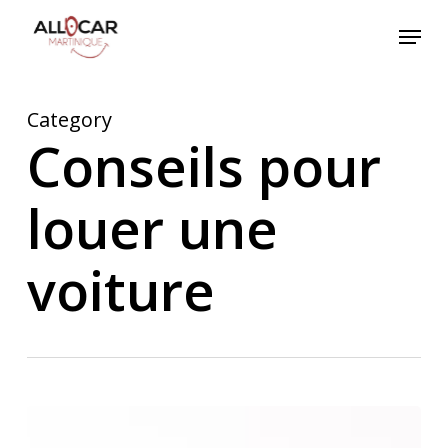
Skip
Menu
to
main
content
Category
Conseils pour
louer une
voiture
Nord
sauvage