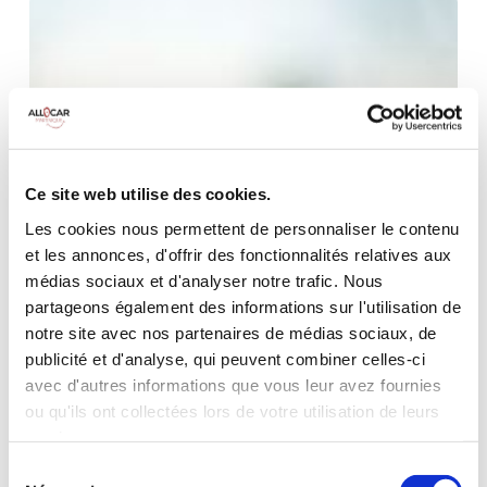
Une
journée
type
en
Martinique
en
voiture
Ce site web utilise des cookies.
de
Les cookies nous permettent de personnaliser le contenu
location
et les annonces, d'offrir des fonctionnalités relatives aux
médias sociaux et d'analyser notre trafic. Nous
partageons également des informations sur l'utilisation de
notre site avec nos partenaires de médias sociaux, de
publicité et d'analyse, qui peuvent combiner celles-ci
avec d'autres informations que vous leur avez fournies
ou qu'ils ont collectées lors de votre utilisation de leurs
services.
Sélection