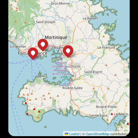
Leaflet
|
©
OpenStreetMap
contributors