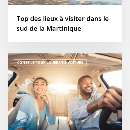
Martinique
Top des lieux à visiter dans le
sud de la Martinique
Faut-
CONSEILS POUR LOUER UNE VOITURE
il
louer
un
SUV
ou
une
citadine
en
Martinique