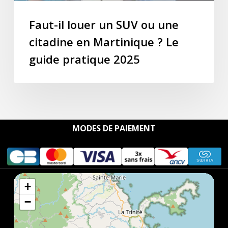
?
Le
Faut-il louer un SUV ou une
guide
citadine en Martinique ? Le
pratique
guide pratique 2025
2025
MODES DE PAIEMENT
+
−