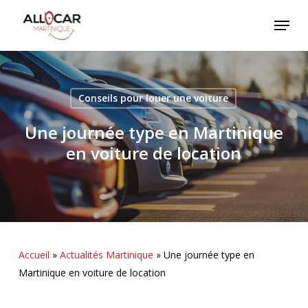
Skip
Menu
to
main
content
Conseils pour louer une voiture
Une journée type en Martinique
en voiture de location
Accueil
»
Actualités Martinique
»
Une journée type en
Martinique en voiture de location