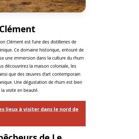
n Clément
ion Clément est l’une des distilleries de
tinique. Ce domaine historique, entouré de
se une immersion dans la culture du rhum
ous découvrirez la maison coloniale, les
 ainsi que des œuvres d’art contemporain
anique. Une dégustation de rhum est bien
la visite en beauté.
s lieux à visiter dans le nord de
 pêcheurs de Le