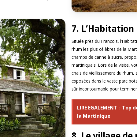
7. L’Habitatio
Située près du François, l’Habitat
rhum les plus célèbres de la Mar
champs de canne à sucre, propo
martiniquais. Lors de la visite, v
chais de vieillissement du rhum,
exposées dans le vaste parc bot
sûr incontournable pour terminer 
LIRE EGALEMENT :
Top de
la Martinique
8. Le village de