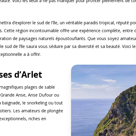
eauté. Voici les lieux à ne pas manquer pour profiter pleinement de to
ttra d’explorer le sud de l'île, un véritable paradis tropical, réputé p
es. Cette région incontournable offre une expérience complète, entre d
loration de paysages naturels époustouflants. Que vous soyez amateur
le sud de l’île saura vous séduire par sa diversité et sa beauté. Voici 
ptionnelle a à offrir.
ses d’Arlet
 magnifiques plages de sable
oit Grande Anse, Anse Dufour ou
a baignade, le snorkeling ou tout
otiers. Les amateurs de plongée
xceptionnels, riches en