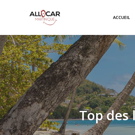
Skip
to
ACCUEIL
main
content
Top des l