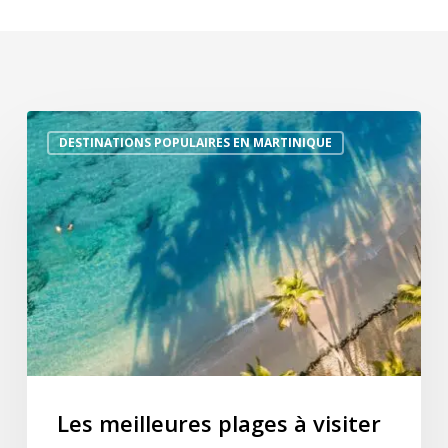
Les
DESTINATIONS POPULAIRES EN MARTINIQUE
meilleures
plages
à
visiter
en
voiture
en
Martinique
Les meilleures plages à visiter