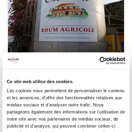
Ce site web utilise des cookies.
Les cookies nous permettent de personnaliser le contenu
7. Distillerie Saint James
et les annonces, d'offrir des fonctionnalités relatives aux
médias sociaux et d'analyser notre trafic. Nous
(Sainte-Marie)
partageons également des informations sur l'utilisation de
notre site avec nos partenaires de médias sociaux, de
La Distillerie Saint James, fondée en 1765, est l'une des plus
publicité et d'analyse, qui peuvent combiner celles-ci
anciennes distilleries de la Martinique. Elle propose un