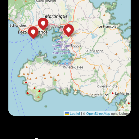
Leaflet
|
©
OpenStreetMap
contributors