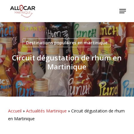
Skip
Menu
to
main
content
Destinations populaires en martinique
Circuit dégustation de rhum en
Martinique
Accueil
»
Actualités Martinique
»
Circuit dégustation de rhum
en Martinique